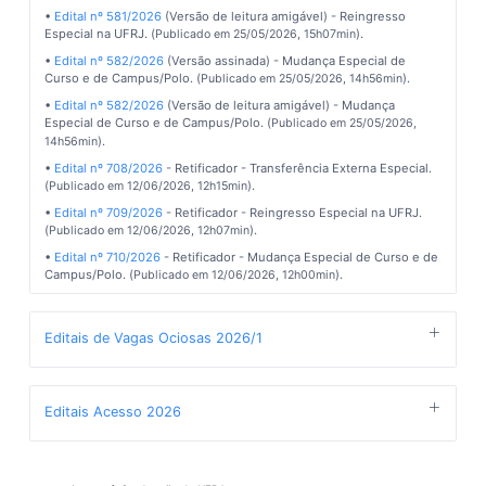
•
Edital nº 581/2026
(Versão de leitura amigável) - Reingresso
Especial na UFRJ. (
).
Publicado em 25/05/2026, 15h07min
•
Edital nº 582/2026
(Versão assinada) - Mudança Especial de
Curso e de Campus/Polo. (
).
Publicado em 25/05/2026, 14h56min
•
Edital nº 582/2026
(Versão de leitura amigável) - Mudança
Especial de Curso e de Campus/Polo. (
Publicado em 25/05/2026,
).
14h56min
•
Edital nº 708/2026
- Retificador - Transferência Externa Especial.
(
).
Publicado em 12/06/2026, 12h15min
•
Edital nº 709/2026
- Retificador - Reingresso Especial na UFRJ.
(
).
Publicado em 12/06/2026, 12h07min
•
Edital nº 710/2026
- Retificador - Mudança Especial de Curso e de
Campus/Polo. (
).
Publicado em 12/06/2026, 12h00min
Editais de Vagas Ociosas 2026/1
Publicado em 05/12/2025, 14h32min
Editais de Vagas ociosas 2026/1
Editais Acesso 2026
•
Edital nº 1167/2025
(Versão assinada) - Transferência Externa
Publicado em 30/05/2025, 11h50min
Especial. (
).
Publicado em 05/12/2025, 12h29min
Edital Básico 2026
•
Edital nº 1167/2025
(Versão de leitura amigável) - Transferência