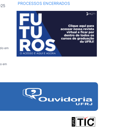
PROCESSOS ENCERRADOS
025
ado em
do em