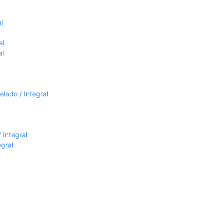
l
al
al
lado / Integral
 Integral
egral