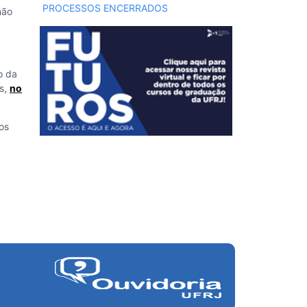
PROCESSOS ENCERRADOS
não
o da
as,
no
os