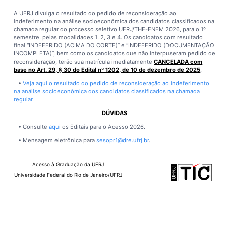
A UFRJ divulga o resultado do pedido de reconsideração ao
indeferimento na análise socioeconômica dos candidatos classificados na
chamada regular do processo seletivo UFRJ/THE-ENEM 2026, para o 1º
semestre, pelas modalidades 1, 2, 3 e 4. Os candidatos com resultado
final “INDEFERIDO (ACIMA DO CORTE)” e “INDEFERIDO (DOCUMENTAÇÃO
INCOMPLETA)”, bem como os candidatos que não interpuseram pedido de
reconsideração, terão sua matrícula imediatamente
CANCELADA com
base no Art. 29, § 30 do Edital nº 1202, de 10 de dezembro de 2025
.
•
Veja aqui o resultado do pedido de reconsideração ao indeferimento
na análise socioeconômica dos candidatos classificados na chamada
regular
.
DÚVIDAS
• Consulte
aqui
os Editais para o Acesso 2026.
• Mensagem eletrônica para
sesopr1@dre.ufrj.br
.
Acesso à Graduação da UFRJ
Universidade Federal do Rio de Janeiro/UFRJ