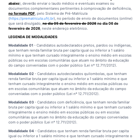
abaixo
), deverão enviar o laudo médico e eventuais exames ou
documentos complementares pertinentes à comprovação de deficiência,
no formato PDF
, pelo Sistema de Pré-Matrícula
(
https://prematricula.ufrj.br
), no período de envio de documentos (
online
)
que será divulgado,
no dia 05 de fevereiro de 2026
no dia 06 de
fevereiro de 2026
, neste endereço eletrônico.
LEGENDA DE MODALIDADES
:
Modalidade 01
- Candidatos autodeclarados pretos, pardos ou indígenas,
que tenham renda familiar bruta per capita igual ou inferior a 1 salário
mínimo e que tenham cursado integralmente o ensino médio em escolas
públicas ou em escolas comunitárias que atuam no âmbito da educação
do campo conveniadas com o poder público (Lei nº 12.711/2012).
Modalidade 02
- Candidatos autodeclarados quilombolas, que tenham
renda familiar bruta per capita igual ou inferior a 1 salário mínimo e que
tenham cursado integralmente o ensino médio em escolas públicas ou
em escolas comunitárias que atuam no âmbito da educação do campo
conveniadas com o poder público (Lei nº 12.711/2012).
Modalidade 03
- Candidatos com deficiência, que tenham renda familiar
bruta per capita igual ou inferior a 1 salário mínimo e que tenham cursado
integralmente o ensino médio em escolas públicas ou em escolas
comunitárias que atuam no âmbito da educação do campo conveniadas
com o poder público (Lei nº 12.711/2012).
Modalidade 04
- Candidatos que tenham renda familiar bruta per capita
igual ou inferior a 1 salário mínimo e que tenham cursado integralmente o