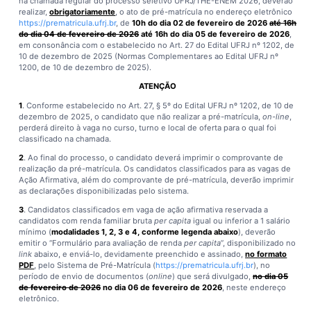
na chamada regular do processo seletivo UFRJ/THE-ENEM 2026, deverão
realizar,
obrigatoriamente
, o ato de pré-matrícula no endereço eletrônico
https://prematricula.ufrj.br
, de
10h do dia 02 de fevereiro de 2026
até 16h
do dia 04 de fevereiro de 2026
até 16h do dia 05 de fevereiro de 2026
,
em consonância com o estabelecido no Art. 27 do Edital UFRJ nº 1202, de
10 de dezembro de 2025 (Normas Complementares ao Edital UFRJ nº
1200, de 10 de dezembro de 2025).
ATENÇÃO
1
. Conforme estabelecido no Art. 27, § 5º do Edital UFRJ nº 1202, de 10 de
dezembro de 2025, o candidato que não realizar a pré-matrícula,
on-line
,
perderá direito à vaga no curso, turno e local de oferta para o qual foi
classificado na chamada.
2
. Ao final do processo, o candidato deverá imprimir o comprovante de
realização da pré-matrícula. Os candidatos classificados para as vagas de
Ação Afirmativa, além do comprovante de pré-matrícula, deverão imprimir
as declarações disponibilizadas pelo sistema.
3
. Candidatos classificados em vaga de ação afirmativa reservada a
candidatos com renda familiar bruta
per capita
igual ou inferior a 1 salário
mínimo (
modalidades 1, 2, 3 e 4, conforme legenda abaixo
), deverão
emitir o “Formulário para avaliação de renda
per capita
”, disponibilizado no
link
abaixo, e enviá-lo, devidamente preenchido e assinado,
no formato
PDF
, pelo Sistema de Pré-Matrícula (
https://prematricula.ufrj.br
), no
período de envio de documentos (
online
) que será divulgado,
no dia 05
de fevereiro de 2026
no dia 06 de fevereiro de 2026
, neste endereço
eletrônico.