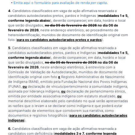
•
Emita aqui o formulário para avaliação de renda
per capita
.
4
. Candidatos classificados em vaga de ação afirmativa reservada a
candidatos autodeclarados pretos, pardos e índigenas (
modalidades 1 e 5,
conforme legenda abaixo
), deverão comparecer, em data, horário e local
que serão divulgados,
no dia 05 de fevereiro de 2026
no dia 06 de
fevereiro de 2026
, neste endereço eletrônico, ao procedimento de
heteroidentificação, munidos de documento de identificação original com
foto (
para os candidatos autodeclarados pretos e pardos
).
5
. Candidatos classificados em vaga de ação afirmativa reservada a
candidatos autodeclarados pretos, pardos e índigenas (
modalidades 1 e 5,
conforme legenda abaixo
), deverão comparecer, em data, horário e local
que serão divulgados,
no dia 05 de fevereiro de 2026
no dia 06 de
fevereiro de 2026
, neste endereço eletrônico, à entrevista com a
Comissão de Validação de Autodeclaração, munidos de documento de
identificação original com foto
e
Registro Administrativo de Nascimento
de Indígena (RANI), emitido pela Fundação Nacional dos Povos Indígenas
(FUNAI),
ou
declaração de vínculo/pertencimento a comunidade indígena,
assinada por liderança indígena,
ou
declaração de pertencimento étnico,
emitida por entidade associativa indígena com estatuto atualizado,
ou
memorial descritivo elaborado pelo candidato no qual serão apresentadas
as razões que o levam a se declarar como indígena e que poderá estar
acompanhado de elementos que corroborem sua narrativa, como
documentos e registros fotográficos (
para os candidatos autodeclarados
indígenas
).
6.
Candidatos classificados em vaga de ação afirmativa reservada a
candidatos com deficiência (
modalidades 3 e 7, conforme legenda