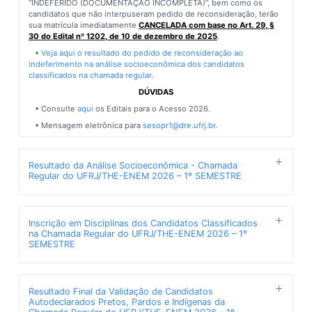
“INDEFERIDO (DOCUMENTAÇÃO INCOMPLETA)”, bem como os
candidatos que não interpuseram pedido de reconsideração, terão
sua matrícula imediatamente
CANCELADA com base no Art. 29, §
30 do Edital nº 1202, de 10 de dezembro de 2025
.
•
Veja aqui o resultado do pedido de reconsideração ao
indeferimento na análise socioeconômica dos candidatos
classificados na chamada regular
.
DÚVIDAS
• Consulte
aqui
os Editais para o Acesso 2026.
• Mensagem eletrônica para
sesopr1@dre.ufrj.br
.
Resultado da Análise Socioeconômica - Chamada
Regular do UFRJ/THE-ENEM 2026 – 1º SEMESTRE
Publicado em 13/03/2026, 12h13min
A UFRJ divulga o resultado da análise socioeconômica dos
Inscrição em Disciplinas dos Candidatos Classificados
candidatos classificados na chamada regular do processo seletivo
na Chamada Regular do UFRJ/THE-ENEM 2026 – 1º
UFRJ/THE-ENEM 2026, para o 1º semestre, pelas modalidades 1, 2,
SEMESTRE
3 e 4. Os candidatos com resultado de análise “INDEFERIDO (ACIMA
DO CORTE)” e “INDEFERIDO (DOCUMENTAÇÃO INCOMPLETA)”
Publicado em 02/03/2026, 20h22min
terão prazo de 10 (dez) dias para interposição de pedido de
reconsideração contados da presente data. (
clique no
link
abaixo
).
A UFRJ divulga a relação de candidatos classificados na chamada
Resultado Final da Validação de Candidatos
regular do processo seletivo UFRJ/THE-ENEM 2026, para ingresso
•
Veja aqui o resultado da análise socioeconômica dos candidatos
Autodeclarados Pretos, Pardos e Indígenas da
no 1º semestre, aptos a realizar a inscrição em disciplinas, de forma
classificados na chamada regular
.