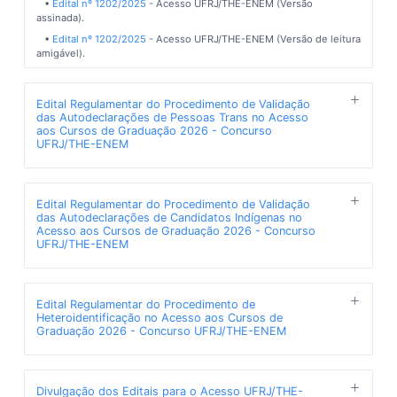
•
Edital nº 1202/2025
- Acesso UFRJ/THE-ENEM (Versão
assinada).
•
Edital nº 1202/2025
- Acesso UFRJ/THE-ENEM (Versão de leitura
amigável).
Edital Regulamentar do Procedimento de Validação
das Autodeclarações de Pessoas Trans no Acesso
aos Cursos de Graduação 2026 - Concurso
UFRJ/THE-ENEM
Publicado em 12/12/2025, 15h36min
A UFRJ divulga o Edital Regulamentar do Procedimento de
Edital Regulamentar do Procedimento de Validação
Validação das Autodeclarações de Pessoas Trans no Acesso aos
das Autodeclarações de Candidatos Indígenas no
Cursos de Graduação 2026 (UFRJ/THE-ENEM).
Acesso aos Cursos de Graduação 2026 - Concurso
•
Edital nº 1205, de 10 de dezembro de 2025
(Versão assinada).
UFRJ/THE-ENEM
•
Edital nº 1204, de 10 de dezembro de 2025
(Versão de leitura
Publicado em 12/12/2025, 15h18min
amigável).
A UFRJ divulga o Edital Regulamentar do Procedimento de
Edital Regulamentar do Procedimento de
•
Portaria nº 950, de 06 de fevereiro de 2026
- Designa os
Validação das Autodeclarações de Candidatos Indígenas no Acesso
Heteroidentificação no Acesso aos Cursos de
membros da Comissão de Validação de Pessoas Trans para o
aos Cursos de Graduação 2026 (UFRJ/THE-ENEM).
Graduação 2026 - Concurso UFRJ/THE-ENEM
Acesso à Graduação da UFRJ em 2026. (
Publicado em 06/02/2026,
•
Edital nº 1204, de 10 de dezembro de 2025
(Versão assinada).
).
22h55min
Publicado em 12/12/2025, 14h08min
•
Edital nº 1204, de 10 de dezembro de 2025
(Versão de leitura
A UFRJ divulga o Edital Regulamentar do Procedimento de
amigável).
Divulgação dos Editais para o Acesso UFRJ/THE-
Heteroidentificação no Acesso aos Cursos de Graduação 2026