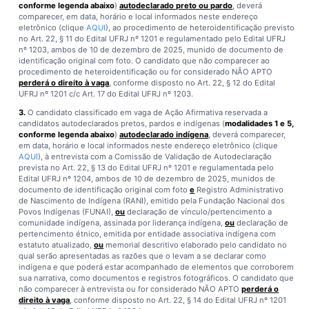
conforme legenda abaixo
)
autodeclarado preto ou pardo
, deverá
comparecer, em data, horário e local informados neste endereço
eletrônico (clique
AQUI
), ao procedimento de heteroidentificação previsto
no Art. 22, § 11 do Edital UFRJ nº 1201 e regulamentado pelo Edital UFRJ
nº 1203, ambos de 10 de dezembro de 2025, munido de documento de
identificação original com foto. O candidato que não comparecer ao
procedimento de heteroidentificação ou for considerado NÃO APTO
perderá o direito à vaga
, conforme disposto no Art. 22, § 12 do Edital
UFRJ nº 1201 c/c Art. 17 do Edital UFRJ nº 1203.
3.
O candidato classificado em vaga de Ação Afirmativa reservada a
candidatos autodeclarados pretos, pardos e indígenas (
modalidades 1 e 5,
conforme legenda abaixo
)
autodeclarado indígena
, deverá comparecer,
em data, horário e local informados neste endereço eletrônico (clique
AQUI
), à entrevista com a Comissão de Validação de Autodeclaração
prevista no Art. 22, § 13 do Edital UFRJ nº 1201 e regulamentada pelo
Edital UFRJ nº 1204, ambos de 10 de dezembro de 2025, munidos de
documento de identificação original com foto
e
Registro Administrativo
de Nascimento de Indígena (RANI), emitido pela Fundação Nacional dos
Povos Indígenas (FUNAI),
ou
declaração de vínculo/pertencimento a
comunidade indígena, assinada por liderança indígena,
ou
declaração de
pertencimento étnico, emitida por entidade associativa indígena com
estatuto atualizado,
ou
memorial descritivo elaborado pelo candidato no
qual serão apresentadas as razões que o levam a se declarar como
indígena e que poderá estar acompanhado de elementos que corroborem
sua narrativa, como documentos e registros fotográficos. O candidato que
não comparecer à entrevista ou for considerado NÃO APTO
perderá o
direito à vaga
, conforme disposto no Art. 22, § 14 do Edital UFRJ nº 1201