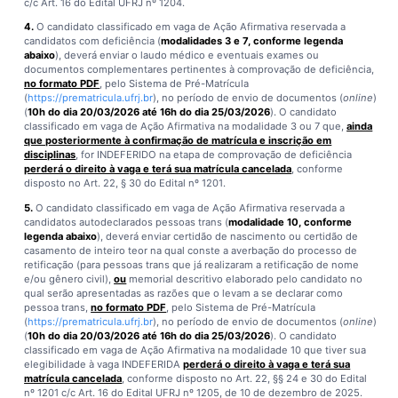
c/c Art. 16 do Edital UFRJ nº 1204.
4.
O candidato classificado em vaga de Ação Afirmativa reservada a
candidatos com deficiência (
modalidades 3 e 7, conforme legenda
abaixo
), deverá enviar o laudo médico e eventuais exames ou
documentos complementares pertinentes à comprovação de deficiência,
no formato PDF
, pelo Sistema de Pré-Matrícula
(
https://prematricula.ufrj.br
), no período de envio de documentos (
online
)
(
10h do dia 20/03/2026 até 16h do dia 25/03/2026
). O candidato
classificado em vaga de Ação Afirmativa na modalidade 3 ou 7 que,
ainda
que posteriormente à confirmação de matrícula e inscrição em
disciplinas
, for INDEFERIDO na etapa de comprovação de deficiência
perderá o direito à vaga e terá sua matrícula cancelada
, conforme
disposto no Art. 22, § 30 do Edital nº 1201.
5.
O candidato classificado em vaga de Ação Afirmativa reservada a
candidatos autodeclarados pessoas trans (
modalidade 10, conforme
legenda abaixo
), deverá enviar certidão de nascimento ou certidão de
casamento de inteiro teor na qual conste a averbação do processo de
retificação (para pessoas trans que já realizaram a retificação de nome
e/ou gênero civil),
ou
memorial descritivo elaborado pelo candidato no
qual serão apresentadas as razões que o levam a se declarar como
pessoa trans,
no formato PDF
, pelo Sistema de Pré-Matrícula
(
https://prematricula.ufrj.br
), no período de envio de documentos (
online
)
(
10h do dia 20/03/2026 até 16h do dia 25/03/2026
). O candidato
classificado em vaga de Ação Afirmativa na modalidade 10 que tiver sua
elegibilidade à vaga INDEFERIDA
perderá o direito à vaga e terá sua
matrícula cancelada
, conforme disposto no Art. 22, §§ 24 e 30 do Edital
nº 1201 c/c Art. 16 do Edital UFRJ nº 1205, de 10 de dezembro de 2025.