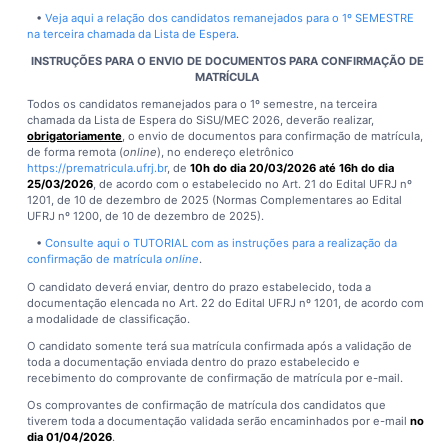
•
Veja aqui a relação dos candidatos remanejados para o 1º SEMESTRE
na terceira chamada da Lista de Espera
.
INSTRUÇÕES PARA O ENVIO DE DOCUMENTOS PARA CONFIRMAÇÃO DE
MATRÍCULA
Todos os candidatos remanejados para o 1º semestre, na terceira
chamada da Lista de Espera do SiSU/MEC 2026, deverão realizar,
obrigatoriamente
, o envio de documentos para confirmação de matrícula,
de forma remota (
online
), no endereço eletrônico
https://prematricula.ufrj.br
, de
10h do dia 20/03/2026 até 16h do dia
25/03/2026
, de acordo com o estabelecido no Art. 21 do Edital UFRJ nº
1201, de 10 de dezembro de 2025 (Normas Complementares ao Edital
UFRJ nº 1200, de 10 de dezembro de 2025).
•
Consulte aqui o TUTORIAL com as instruções para a realização da
confirmação de matrícula
online
.
O candidato deverá enviar, dentro do prazo estabelecido, toda a
documentação elencada no Art. 22 do Edital UFRJ nº 1201, de acordo com
a modalidade de classificação.
O candidato somente terá sua matrícula confirmada após a validação de
toda a documentação enviada dentro do prazo estabelecido e
recebimento do comprovante de confirmação de matrícula por e-mail.
Os comprovantes de confirmação de matrícula dos candidatos que
tiverem toda a documentação validada serão encaminhados por e-mail
no
dia 01/04/2026
.