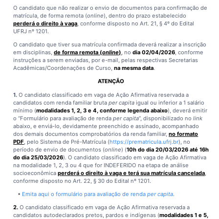
O candidato que não realizar o envio de documentos para confirmação de
matrícula, de forma remota (
online
), dentro do prazo estabelecido
perderá o direito à vaga
, conforme disposto no Art. 21, § 4º do Edital
UFRJ nº 1201.
O candidato que tiver sua matrícula confirmada deverá realizar a inscrição
em disciplinas,
de forma remota (
online
)
, no
dia 02/04/2026
, conforme
instruções a serem enviadas, por e-mail, pelas respectivas Secretarias
Acadêmicas/Coordenações de Curso,
na mesma data
.
ATENÇÃO
1.
O candidato classificado em vaga de Ação Afirmativa reservada a
candidatos com renda familiar bruta
per capita
igual ou inferior a 1 salário
mínimo (
modalidades 1, 2, 3 e 4, conforme legenda abaixo
), deverá emitir
o “Formulário para avaliação de renda
per capita
”, disponibilizado no
link
abaixo, e enviá-lo, devidamente preenchido e assinado, acompanhado
dos demais documentos comprobatórios da renda familiar,
no formato
PDF
, pelo Sistema de Pré-Matrícula (
https://prematricula.ufrj.br
), no
período de envio de documentos (
online
) (
10h do dia 20/03/2026 até 16h
do dia 25/03/2026
). O candidato classificado em vaga de Ação Afirmativa
na modalidade 1, 2, 3 ou 4 que for INDEFERIDO na etapa de análise
socioeconômica
perderá o direito à vaga e terá sua matrícula cancelada
,
conforme disposto no Art. 22, § 30 do Edital nº 1201.
•
Emita aqui o formulário para avaliação de renda
per capita
.
2.
O candidato classificado em vaga de Ação Afirmativa reservada a
candidatos autodeclarados pretos, pardos e indígenas (
modalidades 1 e 5,