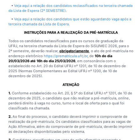
•
Veja aqui a relação dos candidatos reclassificados na terceira chamada
da Lista de Espera (2º SEMESTRE)
.
•
Veja aqui a relação dos candidatos que estão aguardando vaga após a
terceira chamada da Lista de Espera
.
INSTRUÇÕES PARA A REALIZAÇÃO DA PRÉ-MATRÍCULA
Todos os candidatos reclassificados para os cursos de graduação da
UFRJ, na terceira chamada da Lista de Espera do SiSU/MEC 2026, para o
2º semestre, deverão realizar,
obrigatoriamente
, o ato de pré-matrícula no
endereço eletrônico
https://prematricula.ufrj.br
, de
10h do dia
20/03/2026 até 16h do dia 25/03/2026
, em consonância com o
estabelecido no Art. 20 do Edital UFRJ nº 1201, de 10 de dezembro de
2025 (Normas Complementares ao Edital UFRJ nº 1200, de 10 de
dezembro de 2025).
ATENÇÃO
1.
Conforme estabelecido no Art. 20, § 5º do Edital UFRJ nº 1201, de 10 de
dezembro de 2025, o candidato que não realizar a pré-matrícula,
online
,
perderá direito à vaga no curso, turno e local de oferta para o qual foi
classificado na chamada.
2.
Ao final do processo, o candidato deverá imprimir o comprovante de
realização da pré-matrícula. Os candidatos classificados para as vagas de
Ação Afirmativa, além do comprovante de pré-matrícula, deverão imprimir
as declarações disponibilizadas pelo sistema.