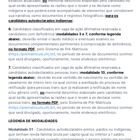
estatuto atualizado,
ou
memorial descritivo elaborado pelo candidato no
qual serão apresentadas as razões que o levam a se declarar como
indígena e que poderá estar acompanhado de elementos que corroborem
sua narrativa, como documentos e registros fotográficos (
para os
candidatos autodeclarados indígenas
).
6.
Candidatos classificados em vaga de ação afirmativa reservada a
candidatos com deficiência (
modalidades 3 e 7, conforme legenda
abaixo
), deverão enviar o laudo médico e eventuais exames ou
documentos complementares pertinentes à comprovação de deficiência,
no formato PDF
, pelo Sistema de Pré-Matrícula
(
https://prematricula.ufrj.br
), no período de envio de documentos (
online
)
que será divulgado, oportunamente, neste endereço eletrônico.
7.
Candidatos classificados em vaga de ação afirmativa reservada a
candidatos autodeclarados pessoas trans (
modalidade 10, conforme
legenda abaixo
), deverão enviar certidão de nascimento ou certidão de
casamento de inteiro teor na qual conste a averbação do processo de
retificação (para pessoas trans que já realizaram a retificação de nome
e/ou gênero civil),
ou
memorial descritivo elaborado pelo candidato no
qual serão apresentadas as razões que o levam a se declarar como
pessoa trans,
no formato PDF
, pelo Sistema de Pré-Matrícula
(
https://prematricula.ufrj.br
), no período de envio de documentos (
online
)
que será divulgado, oportunamente, neste endereço eletrônico.
LEGENDA DE MODALIDADES
:
Modalidade 01
- Candidatos autodeclarados pretos, pardos ou indígenas,
que tenham renda familiar bruta per capita igual ou inferior a 1 salário
mínimo e que tenham cursado integralmente o ensino médio em escolas