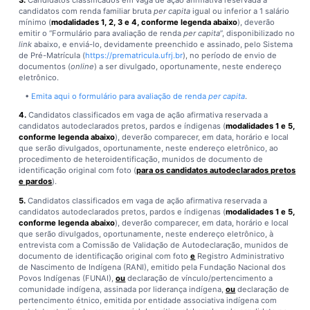
3.
Candidatos classificados em vaga de ação afirmativa reservada a
candidatos com renda familiar bruta
per capita
igual ou inferior a 1 salário
mínimo (
modalidades 1, 2, 3 e 4, conforme legenda abaixo
), deverão
emitir o “Formulário para avaliação de renda
per capita
”, disponibilizado no
link
abaixo, e enviá-lo, devidamente preenchido e assinado, pelo Sistema
de Pré-Matrícula (
https://prematricula.ufrj.br
), no período de envio de
documentos (
online
) a ser divulgado, oportunamente, neste endereço
eletrônico.
•
Emita aqui o formulário para avaliação de renda
per capita
.
4.
Candidatos classificados em vaga de ação afirmativa reservada a
candidatos autodeclarados pretos, pardos e índigenas (
modalidades 1 e 5,
conforme legenda abaixo
), deverão comparecer, em data, horário e local
que serão divulgados, oportunamente, neste endereço eletrônico, ao
procedimento de heteroidentificação, munidos de documento de
identificação original com foto (
para os candidatos autodeclarados pretos
e pardos
).
5.
Candidatos classificados em vaga de ação afirmativa reservada a
candidatos autodeclarados pretos, pardos e índigenas (
modalidades 1 e 5,
conforme legenda abaixo
), deverão comparecer, em data, horário e local
que serão divulgados, oportunamente, neste endereço eletrônico, à
entrevista com a Comissão de Validação de Autodeclaração, munidos de
documento de identificação original com foto
e
Registro Administrativo
de Nascimento de Indígena (RANI), emitido pela Fundação Nacional dos
Povos Indígenas (FUNAI),
ou
declaração de vínculo/pertencimento a
comunidade indígena, assinada por liderança indígena,
ou
declaração de
pertencimento étnico, emitida por entidade associativa indígena com