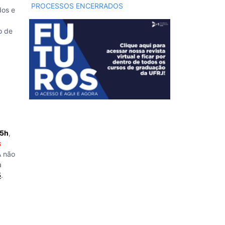
PROCESSOS ENCERRADOS
os e
o de
15h
,
s
A não
a
5
.