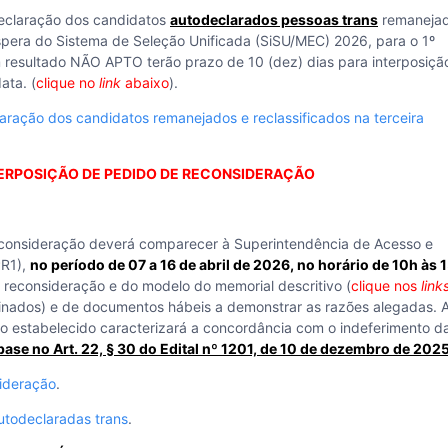
declaração dos candidatos
autodeclarados pessoas trans
remanejad
Espera do Sistema de Seleção Unificada (SiSU/MEC) 2026, para o 1º
 resultado NÃO APTO terão prazo de 10 (dez) dias para interposiçã
ata. (
clique no
link
abaixo
).
laração dos candidatos remanejados e reclassificados na terceira
TERPOSIÇÃO DE PEDIDO DE RECONSIDERAÇÃO
econsideração deverá comparecer à Superintendência de Acesso e
PR1),
no período de 07 a 16 de abril de 2026, no horário de 10h às 
reconsideração e do modelo do memorial descritivo (
clique nos
link
inados) e de documentos hábeis a demonstrar as razões alegadas. 
o estabelecido caracterizará a concordância com o indeferimento d
base no Art. 22, § 30 do Edital nº 1201, de 10 de dezembro de 202
sideração
.
utodeclaradas trans
.