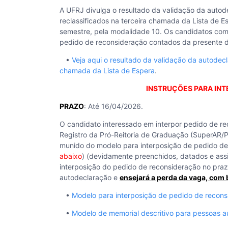
A UFRJ divulga o resultado da validação da auto
reclassificados na terceira chamada da Lista de 
semestre, pela modalidade 10. Os candidatos com
pedido de reconsideração contados da presente d
•
Veja aqui o resultado da validação da autodec
chamada da Lista de Espera
.
INSTRUÇÕES PARA IN
PRAZO
: Até 16/04/2026.
O candidato interessado em interpor pedido de r
Registro da Pró-Reitoria de Graduação (SuperAR/
munido do modelo para interposição de pedido de 
abaixo
) (devidamente preenchidos, datados e ass
interposição do pedido de reconsideração no praz
autodeclaração e
ensejará a perda da vaga, com 
•
Modelo para interposição de pedido de recon
•
Modelo de memorial descritivo para pessoas a