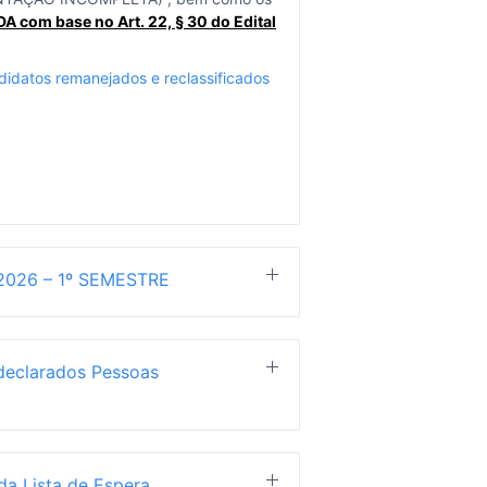
com base no Art. 22, § 30 do Edital
didatos remanejados e reclassificados
 2026 – 1º SEMESTRE
Publicado em 12/05/2026, 12h39min
rceira chamada da Lista de Espera do
declarados Pessoas
idatos com resultado de análise
dias para interposição de pedido de
Publicado em 17/04/2026, 11h54min
eira chamada da Lista de Espera
.
o dos candidatos
autodeclarados
a Lista de Espera