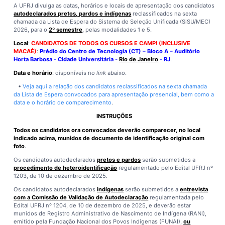
A UFRJ divulga as datas, horários e locais de apresentação dos candidatos
autodeclarados pretos, pardos e indígenas
reclassificados na sexta
chamada da Lista de Espera do Sistema de Seleção Unificada (SiSU/MEC)
2026, para o
2º semestre
, pelas modalidades 1 e 5.
Local
:
CANDIDATOS DE TODOS OS CURSOS E CAMPI (INCLUSIVE
MACAÉ)
:
Prédio do Centro de Tecnologia (CT) – Bloco A – Auditório
Horta Barbosa - Cidade Universitária -
Rio de Janeiro
- RJ
.
Data e horário
: disponíveis no
link
abaixo.
•
Veja aqui a relação dos candidatos reclassificados na sexta chamada
da Lista de Espera convocados para apresentação presencial, bem como a
data e o horário de comparecimento
.
INSTRUÇÕES
Todos os candidatos ora convocados deverão comparecer, no local
indicado acima, munidos de documento de identificação original com
foto
.
Os candidatos autodeclarados
pretos e pardos
serão submetidos a
procedimento de heteroidentificação
regulamentado pelo Edital UFRJ nº
1203, de 10 de dezembro de 2025.
Os candidatos autodeclarados
indígenas
serão submetidos a
entrevista
com a Comissão de Validação de Autodeclaração
regulamentada pelo
Edital UFRJ nº 1204, de 10 de dezembro de 2025, e deverão estar
munidos de Registro Administrativo de Nascimento de Indígena (RANI),
emitido pela Fundação Nacional dos Povos Indígenas (FUNAI),
ou