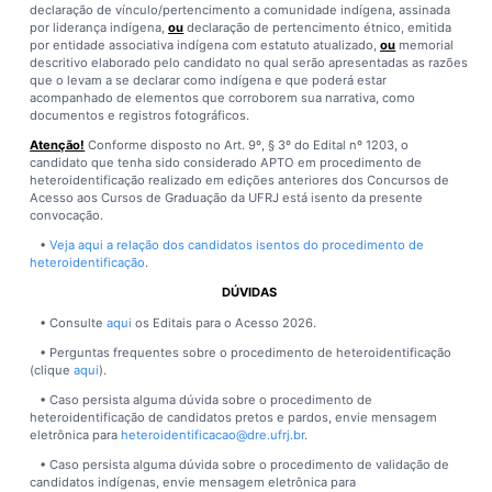
declaração de vínculo/pertencimento a comunidade indígena, assinada
por liderança indígena,
ou
declaração de pertencimento étnico, emitida
por entidade associativa indígena com estatuto atualizado,
ou
memorial
descritivo elaborado pelo candidato no qual serão apresentadas as razões
que o levam a se declarar como indígena e que poderá estar
acompanhado de elementos que corroborem sua narrativa, como
documentos e registros fotográficos.
Atenção!
Conforme disposto no Art. 9º, § 3º do Edital nº 1203, o
candidato que tenha sido considerado APTO em procedimento de
heteroidentificação realizado em edições anteriores dos Concursos de
Acesso aos Cursos de Graduação da UFRJ está isento da presente
convocação.
•
Veja aqui a relação dos candidatos isentos do procedimento de
heteroidentificação
.
DÚVIDAS
• Consulte
aqui
os Editais para o Acesso 2026.
• Perguntas frequentes sobre o procedimento de heteroidentificação
(clique
aqui
).
• Caso persista alguma dúvida sobre o procedimento de
heteroidentificação de candidatos pretos e pardos, envie mensagem
eletrônica para
heteroidentificacao@dre.ufrj.br
.
• Caso persista alguma dúvida sobre o procedimento de validação de
candidatos indígenas, envie mensagem eletrônica para