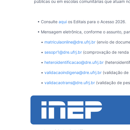
públicas ou em escolas comunitárias que atuam 
• Consulte
aqui
os Editais para o Acesso 2026.
• Mensagem eletrônica, conforme o assunto, par
•
matriculaonline@dre.ufrj.br
(envio de docume
•
sesopr1@dre.ufrj.br
(comprovação de renda 
•
heteroidentificacao@dre.ufrj.br
(heteroidenti
•
validacaoindigena@dre.ufrj.br
(validação de 
•
validacaotrans@dre.ufrj.br
(validação de pes