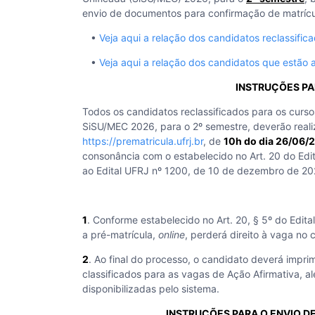
envio de documentos para confirmação de matrícu
•
Veja aqui a relação dos candidatos reclassif
•
Veja aqui a relação dos candidatos que estão
INSTRUÇÕES PA
Todos os candidatos reclassificados para os cur
SiSU/MEC 2026, para o 2º semestre, deverão reali
https://prematricula.ufrj.br
, de
10h do dia 26/06
consonância com o estabelecido no Art. 20 do E
ao Edital UFRJ nº 1200, de 10 de dezembro de 20
1
. Conforme estabelecido no Art. 20, § 5º do Edit
a pré-matrícula,
online
, perderá direito à vaga no 
2
. Ao final do processo, o candidato deverá impri
classificados para as vagas de Ação Afirmativa, 
disponibilizadas pelo sistema.
INSTRUÇÕES PARA O ENVIO 