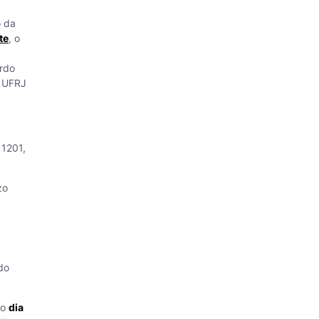
o da
te
, o
ordo
l UFRJ
 1201,
zo
 do
no
dia