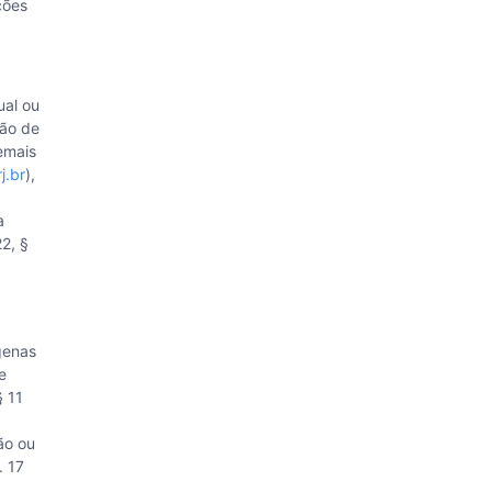
ções
ual ou
ção de
emais
j.br
),
a
22, §
genas
e
§ 11
ão ou
. 17