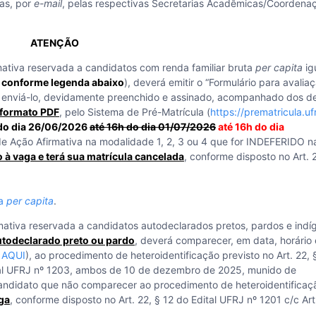
das, por
e-mail
, pelas respectivas Secretarias Acadêmicas/Coordena
ATENÇÃO
mativa reservada a candidatos com renda familiar bruta
per capita
ig
4, conforme legenda abaixo
), deverá emitir o “Formulário para avalia
 enviá-lo, devidamente preenchido e assinado, acompanhado dos d
 formato PDF
, pelo Sistema de Pré-Matrícula (
https://prematricula.ufr
do dia 26/06/2026
até 16h do dia 01/07/2026
até 16h do dia
de Ação Afirmativa na modalidade 1, 2, 3 ou 4 que for INDEFERIDO n
o à vaga e terá sua matrícula cancelada
, conforme disposto no Art. 
da
per capita
.
mativa reservada a candidatos autodeclarados pretos, pardos e indí
utodeclarado preto ou pardo
, deverá comparecer, em data, horário 
e AQUI
), ao procedimento de heteroidentificação previsto no Art. 22, 
tal UFRJ nº 1203, ambos de 10 de dezembro de 2025, munido de
candidato que não comparecer ao procedimento de heteroidentificaç
aga
, conforme disposto no Art. 22, § 12 do Edital UFRJ nº 1201 c/c Art