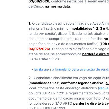
03/08/2026
, conforme instruções a serem envia
de Curso,
na mesma data
.
1
. O candidato classificado em vaga de Ação Afir
inferior a 1 salário mínimo (
modalidades 1, 2, 3 e 
renda
per capita
”, disponibilizado no
link
abaixo, e
documentos comprobatórios da renda familiar,
no
no período de envio de documentos (
online
) (
10h 
03/07/2026
). O candidato classificado em vaga 
etapa de análise socioeconômica
perderá o direit
30 do Edital nº 1201.
•
Emita aqui o formulário para avaliação de ren
2
. O candidato classificado em vaga de Ação Afir
(
modalidades 1 e 5, conforme legenda abaixo
)
a
local informados neste endereço eletrônico (
cliqu
do Edital UFRJ nº 1201 e regulamentado pelo Edi
documento de identificação original com foto. O 
for considerado NÃO APTO
perderá o direito à v
do Edital UFRJ nº 1203.