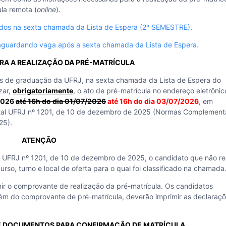
la remota (
online
).
icados na sexta chamada da Lista de Espera (2º SEMESTRE)
.
 aguardando vaga após a sexta chamada da Lista de Espera
.
RA A REALIZAÇÃO DA PRÉ-MATRÍCULA
sos de graduação da UFRJ, na sexta chamada da Lista de Espera do
zar,
obrigatoriamente
, o ato de pré-matrícula no endereço eletrônic
/2026
até 16h do dia 01/07/2026
até 16h do dia 03/07/2026
, em
dital UFRJ nº 1201, de 10 de dezembro de 2025 (Normas Complement
25).
ATENÇÃO
al UFRJ nº 1201, de 10 de dezembro de 2025, o candidato que não re
curso, turno e local de oferta para o qual foi classificado na chamada
mir o comprovante de realização da pré-matrícula. Os candidatos
além do comprovante de pré-matrícula, deverão imprimir as declaraç
DE DOCUMENTOS PARA CONFIRMAÇÃO DE MATRÍCULA