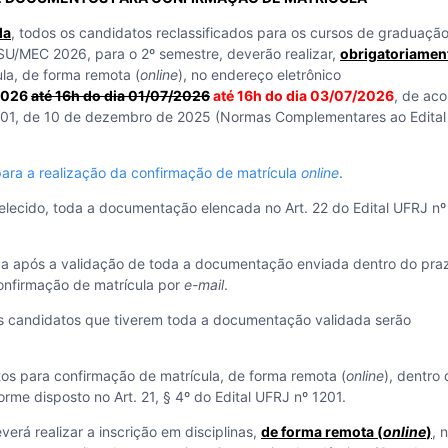
la
, todos os candidatos reclassificados para os cursos de graduaçã
SU/MEC 2026, para o 2º semestre, deverão realizar,
obrigatoriamen
la, de forma remota (
online
), no endereço eletrônico
/2026
até 16h do dia 01/07/2026
até 16h do dia 03/07/2026
, de ac
 1201, de 10 de dezembro de 2025 (Normas Complementares ao Edita
ara a realização da confirmação de matrícula
online
.
elecido, toda a documentação elencada no Art. 22 do Edital UFRJ nº
da após a validação de toda a documentação enviada dentro do pra
onfirmação de matrícula por
e-mail
.
s candidatos que tiverem toda a documentação validada serão
os para confirmação de matrícula, de forma remota (
online
), dentro
orme disposto no Art. 21, § 4º do Edital UFRJ nº 1201.
erá realizar a inscrição em disciplinas,
de forma remota (
online
)
, 