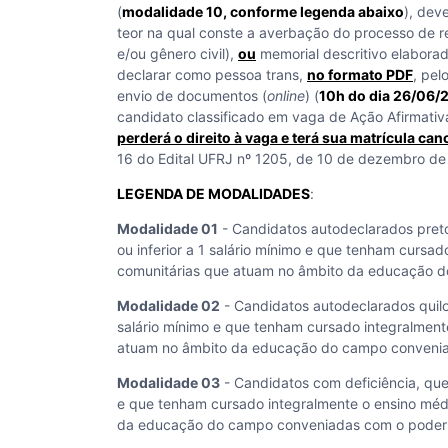
(
modalidade 10, conforme legenda abaixo
), dev
teor na qual conste a averbação do processo de re
e/ou gênero civil),
ou
memorial descritivo elaborad
declarar como pessoa trans,
no formato PDF
, pel
envio de documentos (
online
) (
10h do dia 26/06
candidato classificado em vaga de Ação Afirmativ
perderá o direito à vaga e terá sua matrícula can
16 do Edital UFRJ nº 1205, de 10 de dezembro de
LEGENDA DE MODALIDADES
:
Modalidade 01
- Candidatos autodeclarados pretos
ou inferior a 1 salário mínimo e que tenham cursa
comunitárias que atuam no âmbito da educação do
Modalidade 02
- Candidatos autodeclarados quilom
salário mínimo e que tenham cursado integralment
atuam no âmbito da educação do campo conveniada
Modalidade 03
- Candidatos com deficiência, que t
e que tenham cursado integralmente o ensino méd
da educação do campo conveniadas com o poder pú