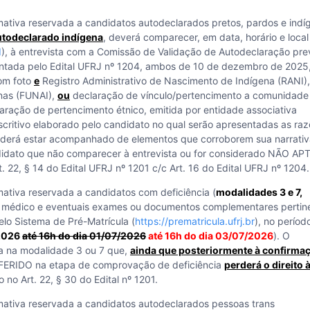
mativa reservada a candidatos autodeclarados pretos, pardos e indí
utodeclarado indígena
, deverá comparecer, em data, horário e local
I
), à entrevista com a Comissão de Validação de Autodeclaração pre
mentada pelo Edital UFRJ nº 1204, ambos de 10 de dezembro de 2025
com foto
e
Registro Administrativo de Nascimento de Indígena (RANI),
nas (FUNAI),
ou
declaração de vínculo/pertencimento a comunidade
aração de pertencimento étnico, emitida por entidade associativa
critivo elaborado pelo candidato no qual serão apresentadas as ra
oderá estar acompanhado de elementos que corroborem sua narrativ
didato que não comparecer à entrevista ou for considerado NÃO AP
. 22, § 14 do Edital UFRJ nº 1201 c/c Art. 16 do Edital UFRJ nº 1204.
mativa reservada a candidatos com deficiência (
modalidades 3 e 7,
do médico e eventuais exames ou documentos complementares pertin
pelo Sistema de Pré-Matrícula (
https://prematricula.ufrj.br
), no períod
/2026
até 16h do dia 01/07/2026
até 16h do dia 03/07/2026
). O
va na modalidade 3 ou 7 que,
ainda que posteriormente à confirma
EFERIDO na etapa de comprovação de deficiência
perderá o direito 
 no Art. 22, § 30 do Edital nº 1201.
mativa reservada a candidatos autodeclarados pessoas trans