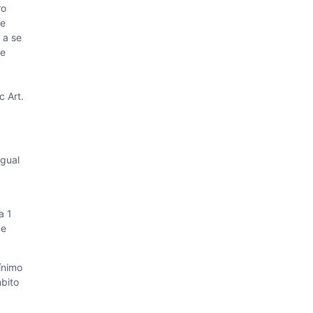
ro
me
 a se
de
c Art.
igual
a 1
ue
ínimo
bito