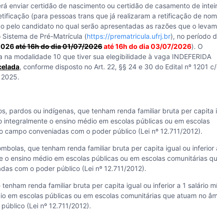
erá enviar certidão de nascimento ou certidão de casamento de intei
tificação (para pessoas trans que já realizaram a retificação de no
o pelo candidato no qual serão apresentadas as razões que o levam
o Sistema de Pré-Matrícula (
https://prematricula.ufrj.br
), no período 
/2026
até 16h do dia 01/07/2026
até 16h do dia 03/07/2026
). O
a na modalidade 10 que tiver sua elegibilidade à vaga INDEFERIDA
celada
, conforme disposto no Art. 22, §§ 24 e 30 do Edital nº 1201 c/
 2025.
, pardos ou indígenas, que tenham renda familiar bruta per capita 
do integralmente o ensino médio em escolas públicas ou em escolas
 campo conveniadas com o poder público (Lei nº 12.711/2012).
bolas, que tenham renda familiar bruta per capita igual ou inferior 
e o ensino médio em escolas públicas ou em escolas comunitárias q
s com o poder público (Lei nº 12.711/2012).
enham renda familiar bruta per capita igual ou inferior a 1 salário m
io em escolas públicas ou em escolas comunitárias que atuam no âm
blico (Lei nº 12.711/2012).