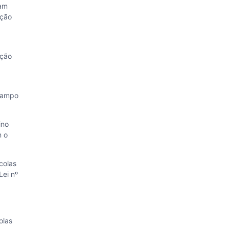
ham
ação
ação
 campo
ino
m o
colas
ei nº
olas