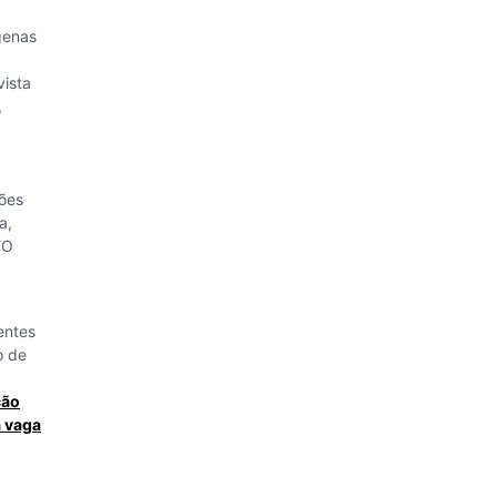
genas
vista
,
zões
a,
TO
entes
o de
ção
à vaga