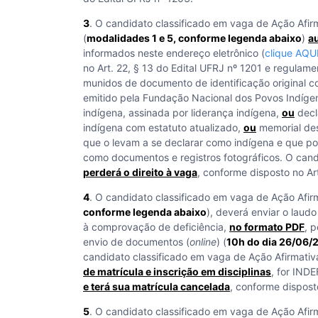
3
. O candidato classificado em vaga de Ação Afir
(
modalidades 1 e 5, conforme legenda abaixo
)
a
informados neste endereço eletrônico (
clique AQU
no Art. 22, § 13 do Edital UFRJ nº 1201 e regula
munidos de documento de identificação original 
emitido pela Fundação Nacional dos Povos Indíge
indígena, assinada por liderança indígena,
ou
decl
indígena com estatuto atualizado,
ou
memorial des
que o levam a se declarar como indígena e que p
como documentos e registros fotográficos. O can
perderá o direito à vaga
, conforme disposto no Art
4
. O candidato classificado em vaga de Ação Afir
conforme legenda abaixo
), deverá enviar o lau
à comprovação de deficiência,
no formato PDF
, 
envio de documentos (
online
) (
10h do dia 26/06
candidato classificado em vaga de Ação Afirmati
de matrícula e inscrição em disciplinas
, for IND
e terá sua matrícula cancelada
, conforme disposto
5
. O candidato classificado em vaga de Ação Afir