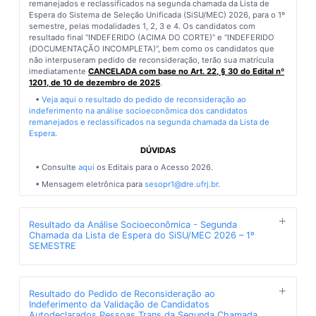
remanejados e reclassificados na segunda chamada da Lista de
Espera do Sistema de Seleção Unificada (SiSU/MEC) 2026, para o 1º
semestre, pelas modalidades 1, 2, 3 e 4. Os candidatos com
resultado final “INDEFERIDO (ACIMA DO CORTE)” e “INDEFERIDO
(DOCUMENTAÇÃO INCOMPLETA)”, bem como os candidatos que
não interpuseram pedido de reconsideração, terão sua matrícula
imediatamente
CANCELADA com base no Art. 22, § 30 do Edital nº
1201, de 10 de dezembro de 2025
.
•
Veja aqui o resultado do pedido de reconsideração ao
indeferimento na análise socioeconômica dos candidatos
remanejados e reclassificados na segunda chamada da Lista de
Espera
.
DÚVIDAS
• Consulte
aqui
os Editais para o Acesso 2026.
• Mensagem eletrônica para
sesopr1@dre.ufrj.br
.
Resultado da Análise Socioeconômica - Segunda
Chamada da Lista de Espera do SiSU/MEC 2026 – 1º
SEMESTRE
Publicado em 15/04/2026, 13h35min
A UFRJ divulga o resultado da análise socioeconômica dos
Resultado do Pedido de Reconsideração ao
candidatos remanejados e reclassificados na segunda chamada da
Indeferimento da Validação de Candidatos
Lista de Espera do Sistema de Seleção Unificada (SiSU/MEC) 2026,
Autodeclarados Pessoas Trans da Segunda Chamada