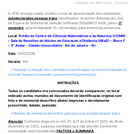
Publicado em 06/07/2026, 13h13min
A UFRJ divulga a data, horário e local de apresentação dos candidatos
autodeclarados pessoas trans
classificados na quinta chamada da Lista
de Espera do Sistema de Seleção Unificada (SiSU/MEC) 2026, para o
2º
semestre
, pela modalidade 10, convocados para entrevista presencial.
Local
:
Prédio do Centro de Ciências Matemáticas e da Natureza (CCMN)
– Sala de Reuniões do Núcleo de Educação à Distância (NEaD) – Bloco F
– 3º Andar - Cidade Universitária - Rio de Janeiro - RJ
.
Data
: 13/07/2026
Horário
: 10h
•
Veja aqui a relação dos candidatos classificados na quinta chamada da
Lista de Espera convocados para entrevista presencial
.
INSTRUÇÕES
Todos os candidatos ora convocados deverão comparecer, no local
indicado acima, munidos de documento de identificação original com
foto e do memorial descritivo abaixo impresso e devidamente
preenchido, datado, assinado
.
•
Modelo de memorial descritivo para pessoas autodeclaradas trans
.
Atenção!
Conforme disposto no Art. 6º, § 5º do Edital nº 1205, de 10 de
dezembro de 2025, a pessoa candidata que não atender à presente
convocação será considerada
FALTOSA e ELIMINADA
.