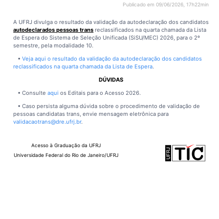
Publicado em 09/06/2026, 17h22min
A UFRJ divulga o resultado da validação da autodeclaração dos candidatos
autodeclarados pessoas trans
reclassificados na quarta chamada da Lista
de Espera do Sistema de Seleção Unificada (SiSU/MEC) 2026, para o 2º
semestre, pela modalidade 10.
•
Veja aqui o resultado da validação da autodeclaração dos candidatos
reclassificados na quarta chamada da Lista de Espera
.
DÚVIDAS
• Consulte
aqui
os Editais para o Acesso 2026.
• Caso persista alguma dúvida sobre o procedimento de validação de
pessoas candidatas trans, envie mensagem eletrônica para
validacaotrans@dre.ufrj.br
.
Acesso à Graduação da UFRJ
Universidade Federal do Rio de Janeiro/UFRJ