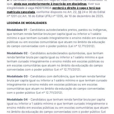
que,
ainda que posteriormente à inscrição em disciplinas
, tiver sua
elegibilidade à vaga INDEFERIDA
perderá o direito à vaga e terá sua
matrícula cancelada
, conforme disposto no Art. 22, §§ 24 e 30 do Edital
nº 1201 c/c Art. 16 do Edital UFRJ nº 1205, de 10 de dezembro de 2025.
LEGENDA DE MODALIDADES
:
Modalidade 01
- Candidatos autodeclarados pretos, pardos ou indígenas,
que tenham renda familiar bruta per capita igual ou inferior a 1 salário
mínimo e que tenham cursado integralmente o ensino médio em escolas
públicas ou em escolas comunitárias que atuam no âmbito da educação
do campo conveniadas com o poder público (Lei nº 12.711/2012).
Modalidade 02
- Candidatos autodeclarados quilombolas, que tenham
renda familiar bruta per capita igual ou inferior a 1 salário mínimo e que
tenham cursado integralmente o ensino médio em escolas públicas ou
em escolas comunitárias que atuam no âmbito da educação do campo
conveniadas com o poder público (Lei nº 12.711/2012).
Modalidade 03
- Candidatos com deficiência, que tenham renda familiar
bruta per capita igual ou inferior a 1 salário mínimo e que tenham cursado
integralmente o ensino médio em escolas públicas ou em escolas
comunitárias que atuam no âmbito da educação do campo conveniadas
com o poder público (Lei nº 12.711/2012).
Modalidade 04
- Candidatos que tenham renda familiar bruta per capita
igual ou inferior a 1 salário mínimo e que tenham cursado integralmente o
ensino médio em escolas públicas ou em escolas comunitárias que atuam
no âmbito da educação do campo conveniadas com o poder público (Lei