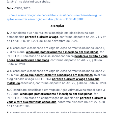
(
online
), na data indicada abaixo.
Data
: 03/03/2026.
•
Veja aqui a relação de candidatos classificados na chamada regular
aptos a realizar a inscrição em disciplinas – 1º SEMESTRE
.
ATENÇÃO
1.
O candidato que não realizar a inscrição em disciplinas na data
estabelecida
perderá o direito à vaga
, conforme disposto no Art. 21, § 4º
do Edital UFRJ nº 1.201, de 10 de dezembro de 2025.
2.
O candidato classificado em vaga de Ação Afirmativa na modalidade 1,
2, 3 ou 4 que,
ainda que posteriormente à inscrição em disciplinas
, for
INDEFERIDO na etapa de análise socioeconômica
perderá o direito à vaga
e terá sua matrícula cancelada
, conforme disposto no Art. 22, § 30 do
Edital nº 1201.
3.
O candidato classificado em vaga de Ação Afirmativa na modalidade 2
ou 6 que,
ainda que posteriormente à inscrição em disciplinas
, tiver sua
elegibilidade à vaga INDEFERIDA
perderá o direito à vaga e terá sua
matrícula
cancelada, conforme disposto no Art. 22, § 30 do Edital nº 1201.
4.
O candidato classificado em vaga de Ação Afirmativa na modalidade 3
ou 7 que,
ainda que posteriormente à inscrição em disciplinas
, for
INDEFERIDO na etapa de comprovação de deficiência
perderá o direito à
vaga e terá sua matrícula cancelada
, conforme disposto no Art. 22, § 30
do Edital nº 1201.
5.
O candidato classificado em vaga de Ação Afirmativa na modalidade 10