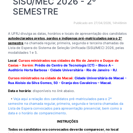
SiSU/MEC 2026 - 2º
SEMESTRE
Publicado em 27/04/2026, 14h46min
A UFRJ divulga as datas, horários e locais de apresentação dos candidatos
autodeclarados pretos, pardos e indígenas pré-matriculados para o 2º
semestre
na chamada regular, primeira, segunda e terceira chamadas da
Lista de Espera do Sistema de Seleção Unificada (SiSU/MEC) 2026, pelas
modalidades 1 e 5.
Local
:
Cursos ministrados nas cidades do Rio de Janeiro e Duque de
Caxias – Xerém
:
Prédio do Centro de Tecnologia (CT) – Bloco A –
Auditório Horta Barbosa - Cidade Universitária - Rio de Janeiro - RJ
.
Cursos ministrados na cidade de Macaé
:
Cidade Universitária de Macaé -
Rua Aloísio da Silva Gomes, 50 - Granja dos Cavaleiros – Macaé
.
Data e horário
: disponíveis no
link
abaixo.
•
Veja aqui a relação dos candidatos pré-matriculados para o 2º
semestre na chamada regular, primeira, segunda e terceira chamadas da
Lista de Espera convocados para apresentação presencial, bem como a
data e o horário de comparecimento
.
INSTRUÇÕES
Todos os candidatos ora convocados deverão comparecer, no local