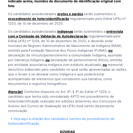
indicado acima, munidos de documento de identificação original com
foto
.
Os candidatos autodeclarados
pretos e pardos
serão submetidos a
procedimento de heteroidentificação
regulamentado pelo Edital UFRJ nº
1203, de 10 de dezembro de 2025.
Os candidatos autodeclarados
indígenas
serão submetidos a
entrevista
com a Comissão de Validação de Autodeclaração
regulamentada pelo
Edital UFRJ nº 1204, de 10 de dezembro de 2025, e deverão estar
munidos de Registro Administrativo de Nascimento de Indígena (RANI),
emitido pela Fundação Nacional dos Povos Indígenas (FUNAI),
ou
declaração de vínculo/pertencimento a comunidade indígena, assinada
por liderança indígena,
ou
declaração de pertencimento étnico, emitida
por entidade associativa indígena com estatuto atualizado,
ou
memorial
descritivo elaborado pelo candidato no qual serão apresentadas as razões
que o levam a se declarar como indígena e que poderá estar
acompanhado de elementos que corroborem sua narrativa, como
documentos e registros fotográficos.
Atenção!
Conforme disposto no Art. 9º, § 3º do Edital nº 1203, o
candidato que tenha sido considerado APTO em procedimento de
heteroidentificação realizado em edições anteriores dos Concursos de
Acesso aos Cursos de Graduação da UFRJ está isento da presente
convocação.
•
Veja aqui a relação dos candidatos isentos do procedimento de
heteroidentificação
.
DÚVIDAS