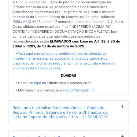
A UFRJ divulga o resultado do pedido de reconsideração ao
indeferimento na análise socioeconômica dos candidatos
classificados na chamada regular, primeira, segunda e terceira
chamadas da Lista de Espera do Sistema de Seleção Unificada
(SiSU/MEC) 2026, para o 2º semestre, pelas modalidades 1, 2, 3 e 4.
Os candidatos com resultado final “INDEFERIDO (ACIMA DO
CORTE)” e “INDEFERIDO (DOCUMENTAÇÃO INCOMPLETA)”, bem
como os candidatos que não interpuseram pedido de
reconsideração, estão
ELIMINADOS com base no Art. 22, § 30 do
Edital nº 1201, de 10 de dezembro de 2025
.
•
Veja aqui o resultado do pedido de reconsideração ao
indeferimento na análise socioeconômica dos candidatos
classificados na chamada regular, primeira, segunda e terceira
chamadas da Lista de Espera
.
DÚVIDAS
• Consulte
aqui
os Editais para o Acesso 2026.
• Mensagem eletrônica para
sesopr1@dre.ufrj.br
.
Resultado da Análise Socioeconômica - Chamada
Regular, Primeira, Segunda e Terceira Chamadas da
Lista de Espera do SiSU/MEC 2026 – 2º SEMESTRE
Publicado em 25/06/2026, 15h25min
A UFRJ divulga o resultado da análise socioeconômica dos