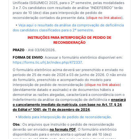
Unificada (SiSU/MEC) 2025, para o 2º semestre, pelas modalidades
3 e 7. Os candidatos com resultado de análise “INDEFERIDO” terão
prazo de 10 (dez) dias para interposição de pedido de
reconsideração contados da presente data. (
clique no
link
abaixo
).
•
Veja aqui o resultado da análise da comprovação de deficiência
dos candidatos classificados para o 2º semestre
.
INSTRUÇÕES PARA INTERPOSIÇÃO DE PEDIDO DE
RECONSIDERAÇÃO
PRAZO
- Até 03/06/2026.
FORMA DE ENVIO
: Acessar o formulário eletrônico disponível em:
https://forms.tic.ufrj.br/index.php/472337
.
O formulário eletrônico acima deverá ser preenchido e enviado no
período de 25 de maio de 2026 a 03 de junho de 2026. O não envio
do formulário, preenchido e acompanhado do modelo para
interposição de pedido de reconsideração (
clique no
link
abaixo
)
(devidamente datado e assinado) e de documentos hábeis a
demonstrar as razões alegadas, caracterizará a concordância com o
indeferimento da análise da comprovação de deficiência e
ensejará
o cancelamento imediato da matrícula, com base no Art. 17, § 24
do Edital nº 1061, de 11 de dezembro de 2024
.
•
Modelo para interposição de pedido de reconsideração
.
Obs
.: Os arquivos que instruirão o pedido de reconsideração
deverão ser enviados
no formato PDF
. O formulário eletrônico
disponibilizado para o envio aceita o
upload
de até 10 (dez)